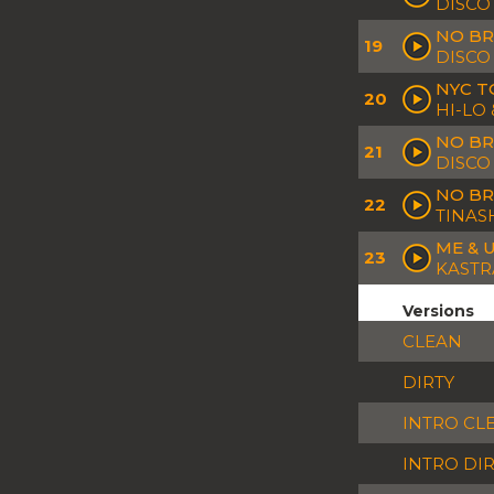
DISCO
NO BR
19
DISCO 
NYC T
20
HI-LO 
NO BR
21
DISCO
NO BR
22
TINAS
ME & 
23
KASTR
Versions
CLEAN
DIRTY
INTRO CL
INTRO DI