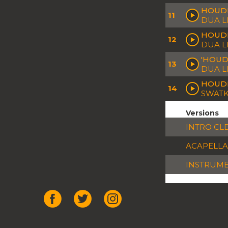
HOUDI
11
DUA L
HOUDI
12
DUA L
'HOUD
13
DUA L
HOUDI
14
SWATKA
Versions
INTRO CL
ACAPELLA
INSTRUM