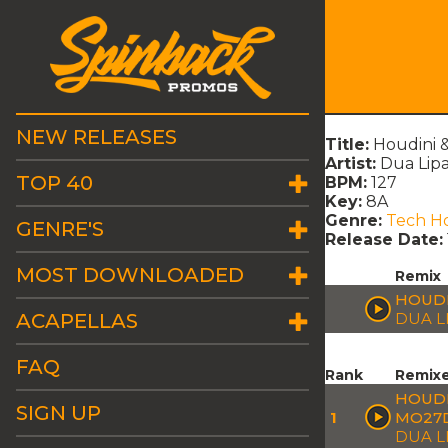
NEW RELEASES
Title:
Houdini &
Artist:
Dua Lip
TOP 40
BPM:
127
Key:
8A
Genre:
Tech H
GENRE'S
Release Date:
MOST DOWNLOADED
Remix
HOUDI
ACAPELLAS
DUA L
FAQ
Rank
Remix
HOUDI
SIGN UP
1
MO27
DUA LI